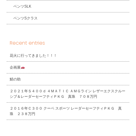
ベンツSLK
ベンツSクラス
Recent entries
花火に行ってきました！！！
企画展
鯖の助
２０２１年Ｓ４００ｄ ４ＭＡＴＩＣ ＡＭＧライン レザーエクスクルー
シブ＆レーダーセーフティＰＫＧ 真珠 ７０８万円
２０１６年Ｃ３００ クーペ スポーツ レーダーセーフティＰＫＧ 真
珠 ２３８万円