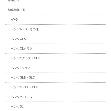
ポルシェ
納車情報一覧
AMG
ベンツA・B・その他
ベンツCLS
ベンツCLクラス
ベンツCクラス・CLK
ベンツEクラス
ベンツGLB・GLC
ベンツG・GL・GLK
ベンツM・R・V
ベンツSL