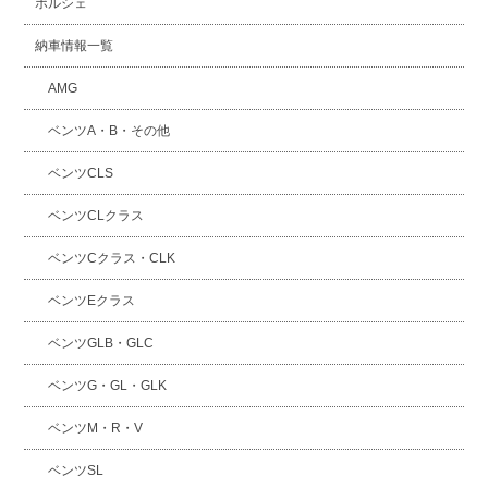
ポルシェ
納車情報一覧
AMG
ベンツA・B・その他
ベンツCLS
ベンツCLクラス
ベンツCクラス・CLK
ベンツEクラス
ベンツGLB・GLC
ベンツG・GL・GLK
ベンツM・R・V
ベンツSL