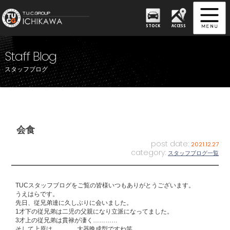
STOCK
ACCESS
Staff Blog
スタッフブログ
会食
post date:
2021.12.27
category:
スタッフブログ一覧
TUCスタッフブログをご覧の皆様いつもありがとうございます。
うえはらです。
先日、従兄弟達に久しぶりに会いました。
1才下の従兄弟は二児の父親になり立派になってました。
3才上の従兄弟は貫禄が凄く…………
そして上原は…………大器晩成型ですね笑