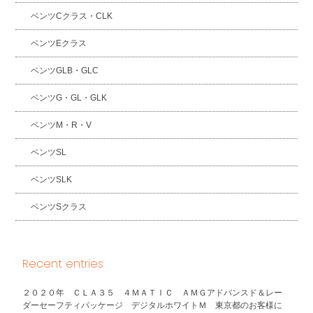
ベンツCクラス・CLK
ベンツEクラス
ベンツGLB・GLC
ベンツG・GL・GLK
ベンツM・R・V
ベンツSL
ベンツSLK
ベンツSクラス
Recent entries
２０２０年 ＣＬＡ３５ ４ＭＡＴＩＣ ＡＭＧアドバンスド＆レー
ダーセーフティパッケージ デジタルホワイトＭ 東京都のお客様に