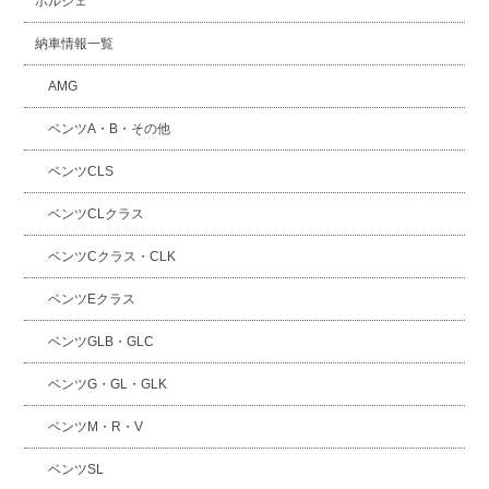
ポルシェ
納車情報一覧
AMG
ベンツA・B・その他
ベンツCLS
ベンツCLクラス
ベンツCクラス・CLK
ベンツEクラス
ベンツGLB・GLC
ベンツG・GL・GLK
ベンツM・R・V
ベンツSL