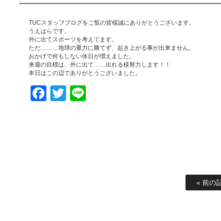
TUCスタッフブログをご覧の皆様誠にありがとうございます。
うえはらです。
外に出てスポーツを考えてます。
ただ………地球の重力に勝てず、起き上がる事が出来ません。
おかげで何もしない休日が増えました。
来週の目標は、外に出て……出れる様努力します！！
本日はこの辺でありがとうございました。
Facebook
Twitter
Line
« 前の