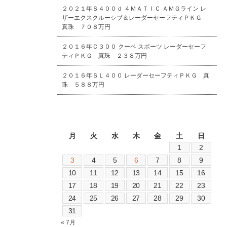
２０２１年Ｓ４００ｄ ４ＭＡＴＩＣ ＡＭＧライン レ
ザーエクスクルーシブ＆レーダーセーフティＰＫＧ
真珠 ７０８万円
２０１６年Ｃ３００ クーペ スポーツ レーダーセーフ
ティＰＫＧ 真珠 ２３８万円
２０１６年ＳＬ４００ レーダーセーフティＰＫＧ 真
珠 ５８８万円
2026年8月
月
火
水
木
金
土
日
1
2
3
4
5
6
7
8
9
10
11
12
13
14
15
16
17
18
19
20
21
22
23
24
25
26
27
28
29
30
31
« 7月