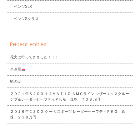
ベンツSLK
ベンツSクラス
Recent entries
花火に行ってきました！！！
企画展
鯖の助
２０２１年Ｓ４００ｄ ４ＭＡＴＩＣ ＡＭＧライン レザーエクスクルー
シブ＆レーダーセーフティＰＫＧ 真珠 ７０８万円
２０１６年Ｃ３００ クーペ スポーツ レーダーセーフティＰＫＧ 真
珠 ２３８万円