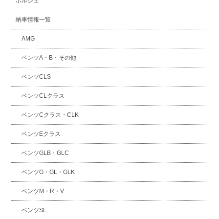
ポルシェ
納車情報一覧
AMG
ベンツA・B・その他
ベンツCLS
ベンツCLクラス
ベンツCクラス・CLK
ベンツEクラス
ベンツGLB・GLC
ベンツG・GL・GLK
ベンツM・R・V
ベンツSL