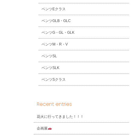
ベンツEクラス
ベンツGLB・GLC
ベンツG・GL・GLK
ベンツM・R・V
ベンツSL
ベンツSLK
ベンツSクラス
Recent entries
花火に行ってきました！！！
企画展