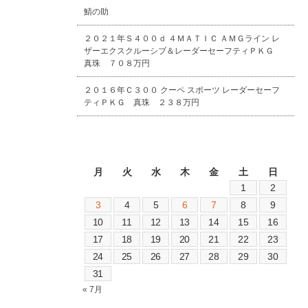
鯖の助
２０２１年Ｓ４００ｄ ４ＭＡＴＩＣ ＡＭＧライン レ
ザーエクスクルーシブ＆レーダーセーフティＰＫＧ
真珠 ７０８万円
２０１６年Ｃ３００ クーペ スポーツ レーダーセーフ
ティＰＫＧ 真珠 ２３８万円
2026年8月
月
火
水
木
金
土
日
1
2
3
4
5
6
7
8
9
10
11
12
13
14
15
16
17
18
19
20
21
22
23
24
25
26
27
28
29
30
31
« 7月