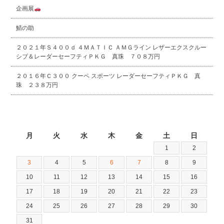
企画展
鯖の助
２０２１年Ｓ４００ｄ ４ＭＡＴＩＣ ＡＭＧライン レザーエクスクルー
シブ＆レーダーセーフティＰＫＧ 真珠 ７０８万円
２０１６年Ｃ３００ クーペ スポーツ レーダーセーフティＰＫＧ 真
珠 ２３８万円
2026年8月
月
火
水
木
金
土
日
1
2
3
4
5
6
7
8
9
10
11
12
13
14
15
16
17
18
19
20
21
22
23
24
25
26
27
28
29
30
31