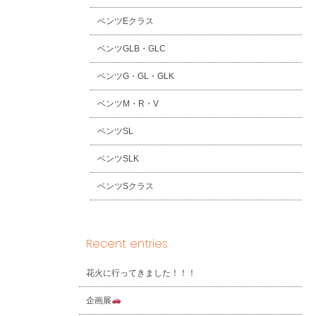
ベンツEクラス
ベンツGLB・GLC
ベンツG・GL・GLK
ベンツM・R・V
ベンツSL
ベンツSLK
ベンツSクラス
Recent entries
花火に行ってきました！！！
企画展