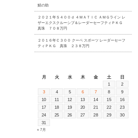
鯖の助
２０２１年Ｓ４００ｄ ４ＭＡＴＩＣ ＡＭＧライン レ
ザーエクスクルーシブ＆レーダーセーフティＰＫＧ
真珠 ７０８万円
２０１６年Ｃ３００ クーペ スポーツ レーダーセーフ
ティＰＫＧ 真珠 ２３８万円
2026年8月
月
火
水
木
金
土
日
1
2
3
4
5
6
7
8
9
10
11
12
13
14
15
16
17
18
19
20
21
22
23
24
25
26
27
28
29
30
31
« 7月