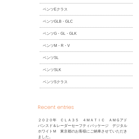
ベンツEクラス
ベンツGLB・GLC
ベンツG・GL・GLK
ベンツM・R・V
ベンツSL
ベンツSLK
ベンツSクラス
Recent entries
２０２０年 ＣＬＡ３５ ４ＭＡＴＩＣ ＡＭＧアド
バンスド＆レーダーセーフティパッケージ デジタル
ホワイトＭ 東京都のお客様にご納車させていただき
ました。