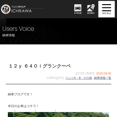
STOCK
ACCESS
Users Voice
納車情報
１２ｙ ６４０ｉグランクーペ
post date:
2021.06.16
category:
ベンツA・B・その他
,
納車情報一覧
納車ブログです！
本日のお車はコチラ！
↓ ↓ ↓