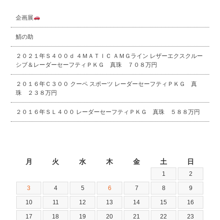
企画展
鯖の助
２０２１年Ｓ４００ｄ ４ＭＡＴＩＣ ＡＭＧライン レザーエクスクルー
シブ＆レーダーセーフティＰＫＧ 真珠 ７０８万円
２０１６年Ｃ３００ クーペ スポーツ レーダーセーフティＰＫＧ 真
珠 ２３８万円
２０１６年ＳＬ４００ レーダーセーフティＰＫＧ 真珠 ５８８万円
2026年8月
月
火
水
木
金
土
日
1
2
3
4
5
6
7
8
9
10
11
12
13
14
15
16
17
18
19
20
21
22
23