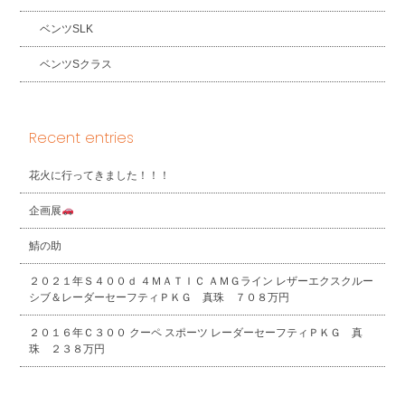
ベンツSLK
ベンツSクラス
Recent entries
花火に行ってきました！！！
企画展
鯖の助
２０２１年Ｓ４００ｄ ４ＭＡＴＩＣ ＡＭＧライン レザーエクスクルー
シブ＆レーダーセーフティＰＫＧ 真珠 ７０８万円
２０１６年Ｃ３００ クーペ スポーツ レーダーセーフティＰＫＧ 真
珠 ２３８万円