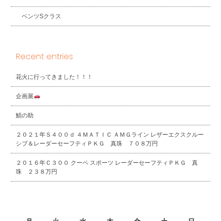
ベンツSクラス
Recent entries
花火に行ってきました！！！
企画展
鯖の助
２０２１年Ｓ４００ｄ ４ＭＡＴＩＣ ＡＭＧライン レザーエクスクルー
シブ＆レーダーセーフティＰＫＧ 真珠 ７０８万円
２０１６年Ｃ３００ クーペ スポーツ レーダーセーフティＰＫＧ 真
珠 ２３８万円
2026年8月