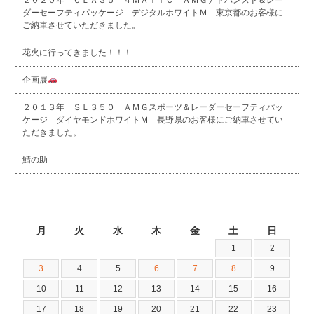
２０２０年 ＣＬＡ３５ ４ＭＡＴＩＣ ＡＭＧアドバンスド＆レー
ダーセーフティパッケージ デジタルホワイトＭ 東京都のお客様に
ご納車させていただきました。
花火に行ってきました！！！
企画展
２０１３年 ＳＬ３５０ ＡＭＧスポーツ＆レーダーセーフティパッ
ケージ ダイヤモンドホワイトＭ 長野県のお客様にご納車させてい
ただきました。
鯖の助
2026年8月
月
火
水
木
金
土
日
1
2
3
4
5
6
7
8
9
10
11
12
13
14
15
16
17
18
19
20
21
22
23