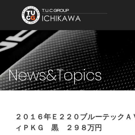
News&Topics
２０１６年Ｅ２２０ブルーテックＡ
ィＰＫＧ 黒 ２９８万円