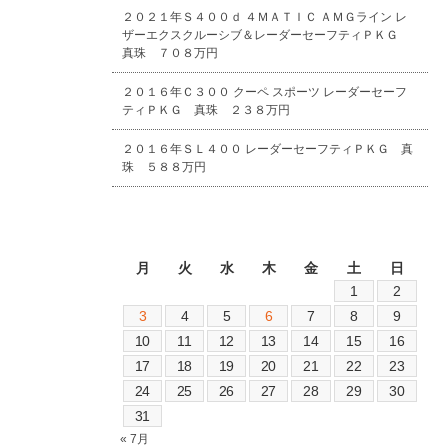
２０２１年Ｓ４００ｄ ４ＭＡＴＩＣ ＡＭＧライン レ
ザーエクスクルーシブ＆レーダーセーフティＰＫＧ
真珠 ７０８万円
２０１６年Ｃ３００ クーペ スポーツ レーダーセーフ
ティＰＫＧ 真珠 ２３８万円
２０１６年ＳＬ４００ レーダーセーフティＰＫＧ 真
珠 ５８８万円
2026年8月
月
火
水
木
金
土
日
1
2
3
4
5
6
7
8
9
10
11
12
13
14
15
16
17
18
19
20
21
22
23
24
25
26
27
28
29
30
31
« 7月