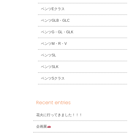
ベンツEクラス
ベンツGLB・GLC
ベンツG・GL・GLK
ベンツM・R・V
ベンツSL
ベンツSLK
ベンツSクラス
Recent entries
花火に行ってきました！！！
企画展