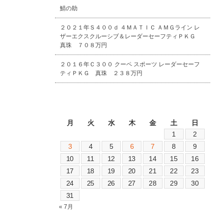
鯖の助
２０２１年Ｓ４００ｄ ４ＭＡＴＩＣ ＡＭＧライン レ
ザーエクスクルーシブ＆レーダーセーフティＰＫＧ
真珠 ７０８万円
２０１６年Ｃ３００ クーペ スポーツ レーダーセーフ
ティＰＫＧ 真珠 ２３８万円
2026年8月
月
火
水
木
金
土
日
1
2
3
4
5
6
7
8
9
10
11
12
13
14
15
16
17
18
19
20
21
22
23
24
25
26
27
28
29
30
31
« 7月