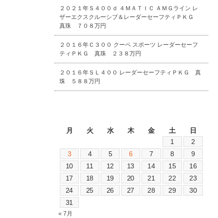
２０２１年Ｓ４００ｄ ４ＭＡＴＩＣ ＡＭＧライン レ
ザーエクスクルーシブ＆レーダーセーフティＰＫＧ
真珠 ７０８万円
２０１６年Ｃ３００ クーペ スポーツ レーダーセーフ
ティＰＫＧ 真珠 ２３８万円
２０１６年ＳＬ４００ レーダーセーフティＰＫＧ 真
珠 ５８８万円
2026年8月
月
火
水
木
金
土
日
1
2
3
4
5
6
7
8
9
10
11
12
13
14
15
16
17
18
19
20
21
22
23
24
25
26
27
28
29
30
31
« 7月