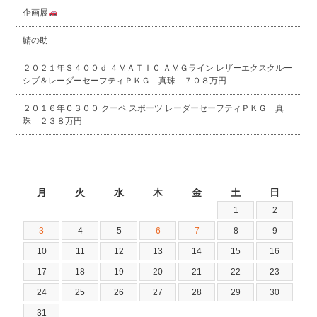
企画展
鯖の助
２０２１年Ｓ４００ｄ ４ＭＡＴＩＣ ＡＭＧライン レザーエクスクルー
シブ＆レーダーセーフティＰＫＧ 真珠 ７０８万円
２０１６年Ｃ３００ クーペ スポーツ レーダーセーフティＰＫＧ 真
珠 ２３８万円
2026年8月
月
火
水
木
金
土
日
1
2
3
4
5
6
7
8
9
10
11
12
13
14
15
16
17
18
19
20
21
22
23
24
25
26
27
28
29
30
31