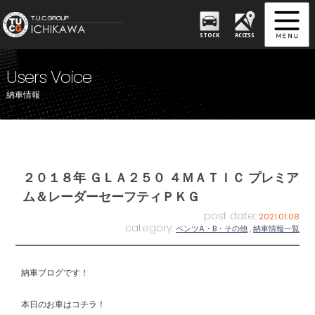
STOCK
ACCESS
Users Voice
納車情報
２０１８年 ＧＬＡ２５０ ４ＭＡＴＩＣ プレミア
ム＆レーダーセーフティＰＫＧ
post date:
2021.01.08
category:
ベンツA・B・その他
,
納車情報一覧
納車ブログです！
本日のお車はコチラ！