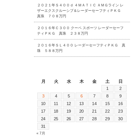
２０２１年Ｓ４００ｄ ４ＭＡＴＩＣ ＡＭＧライン レ
ザーエクスクルーシブ＆レーダーセーフティＰＫＧ
真珠 ７０８万円
２０１６年Ｃ３００ クーペ スポーツ レーダーセーフ
ティＰＫＧ 真珠 ２３８万円
２０１６年ＳＬ４００ レーダーセーフティＰＫＧ 真
珠 ５８８万円
2026年8月
月
火
水
木
金
土
日
1
2
3
4
5
6
7
8
9
10
11
12
13
14
15
16
17
18
19
20
21
22
23
24
25
26
27
28
29
30
31
« 7月