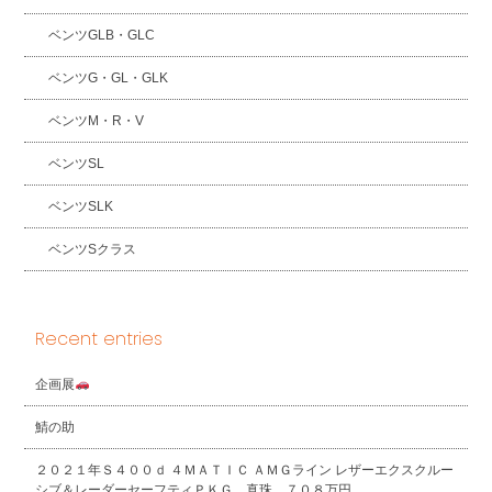
ベンツGLB・GLC
ベンツG・GL・GLK
ベンツM・R・V
ベンツSL
ベンツSLK
ベンツSクラス
Recent entries
企画展
鯖の助
２０２１年Ｓ４００ｄ ４ＭＡＴＩＣ ＡＭＧライン レザーエクスクルー
シブ＆レーダーセーフティＰＫＧ 真珠 ７０８万円