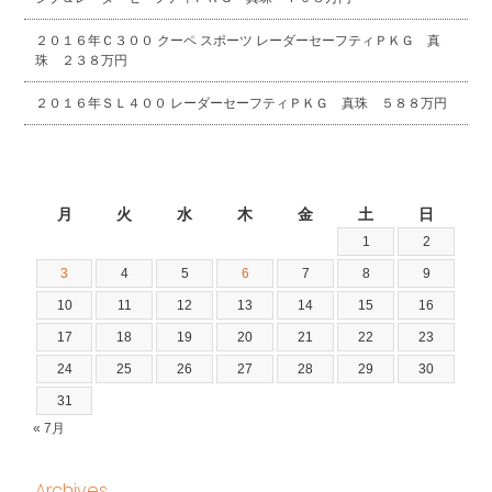
２０１６年Ｃ３００ クーペ スポーツ レーダーセーフティＰＫＧ 真
珠 ２３８万円
２０１６年ＳＬ４００ レーダーセーフティＰＫＧ 真珠 ５８８万円
2026年8月
月
火
水
木
金
土
日
1
2
3
4
5
6
7
8
9
10
11
12
13
14
15
16
17
18
19
20
21
22
23
24
25
26
27
28
29
30
31
« 7月
Archives