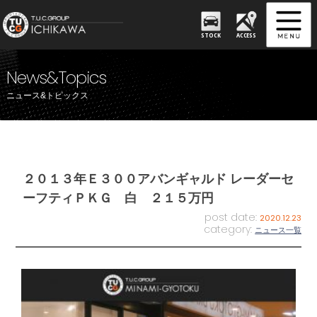
STOCK
ACCESS
News&Topics
ニュース&トピックス
２０１３年Ｅ３００アバンギャルド レーダーセ
ーフティＰＫＧ 白 ２１５万円
post date:
2020.12.23
category:
ニュース一覧