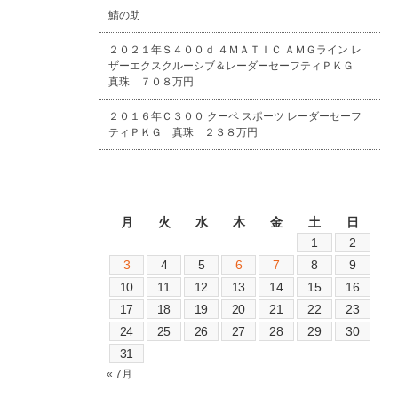
鯖の助
２０２１年Ｓ４００ｄ ４ＭＡＴＩＣ ＡＭＧライン レ
ザーエクスクルーシブ＆レーダーセーフティＰＫＧ
真珠 ７０８万円
２０１６年Ｃ３００ クーペ スポーツ レーダーセーフ
ティＰＫＧ 真珠 ２３８万円
2026年8月
月
火
水
木
金
土
日
1
2
3
4
5
6
7
8
9
10
11
12
13
14
15
16
17
18
19
20
21
22
23
24
25
26
27
28
29
30
31
« 7月