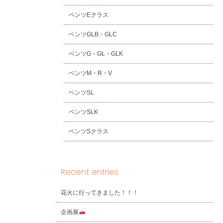
ベンツEクラス
ベンツGLB・GLC
ベンツG・GL・GLK
ベンツM・R・V
ベンツSL
ベンツSLK
ベンツSクラス
Recent entries
花火に行ってきました！！！
企画展