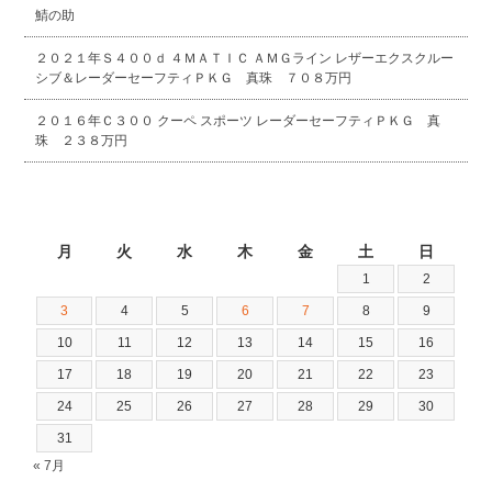
鯖の助
２０２１年Ｓ４００ｄ ４ＭＡＴＩＣ ＡＭＧライン レザーエクスクルー
シブ＆レーダーセーフティＰＫＧ 真珠 ７０８万円
２０１６年Ｃ３００ クーペ スポーツ レーダーセーフティＰＫＧ 真
珠 ２３８万円
2026年8月
月
火
水
木
金
土
日
1
2
3
4
5
6
7
8
9
10
11
12
13
14
15
16
17
18
19
20
21
22
23
24
25
26
27
28
29
30
31
« 7月