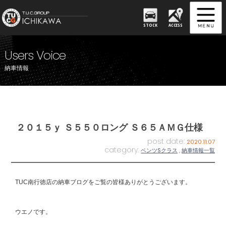
STOCK
ACCESS
Users Voice
納車情報
２０１５ｙ Ｓ５５０ロング Ｓ６５ＡＭＧ仕様
post date:
2020.11.07
category:
ベンツSクラス
,
納車情報一覧
TUC南行徳店の納車ブログをご覧の皆様ありがとうございます。
ウエノです。