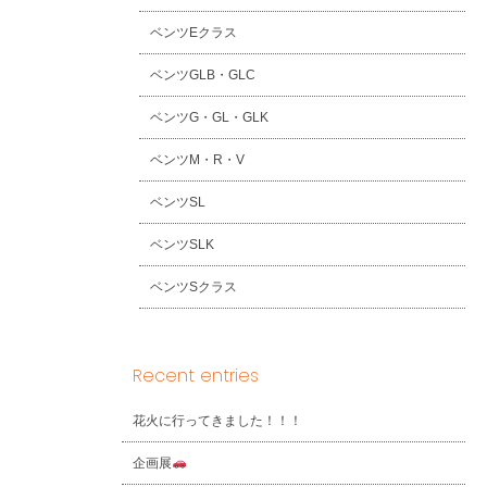
ベンツEクラス
ベンツGLB・GLC
ベンツG・GL・GLK
ベンツM・R・V
ベンツSL
ベンツSLK
ベンツSクラス
Recent entries
花火に行ってきました！！！
企画展