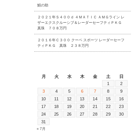
鯖の助
２０２１年Ｓ４００ｄ ４ＭＡＴＩＣ ＡＭＧライン レ
ザーエクスクルーシブ＆レーダーセーフティＰＫＧ
真珠 ７０８万円
２０１６年Ｃ３００ クーペ スポーツ レーダーセーフ
ティＰＫＧ 真珠 ２３８万円
2026年8月
月
火
水
木
金
土
日
1
2
3
4
5
6
7
8
9
10
11
12
13
14
15
16
17
18
19
20
21
22
23
24
25
26
27
28
29
30
31
« 7月