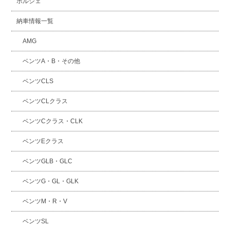
ポルシェ
納車情報一覧
AMG
ベンツA・B・その他
ベンツCLS
ベンツCLクラス
ベンツCクラス・CLK
ベンツEクラス
ベンツGLB・GLC
ベンツG・GL・GLK
ベンツM・R・V
ベンツSL