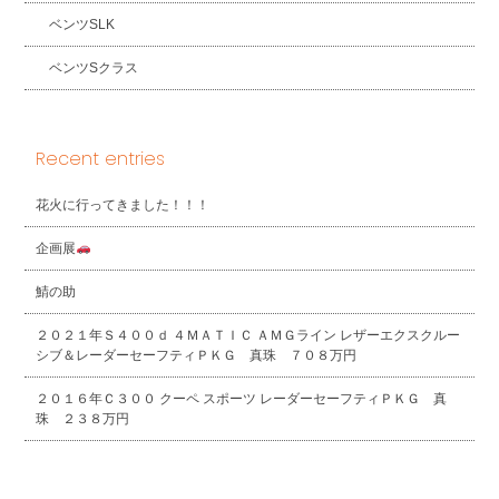
ベンツSLK
ベンツSクラス
Recent entries
花火に行ってきました！！！
企画展
鯖の助
２０２１年Ｓ４００ｄ ４ＭＡＴＩＣ ＡＭＧライン レザーエクスクルー
シブ＆レーダーセーフティＰＫＧ 真珠 ７０８万円
２０１６年Ｃ３００ クーペ スポーツ レーダーセーフティＰＫＧ 真
珠 ２３８万円