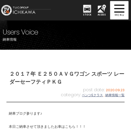
STOCK
ACCESS
Users Voice
納車情報
２０１７年 Ｅ２５０ＡＶＧワゴン スポーツ レー
ダーセーフティＰＫＧ
post date:
2020.09.23
category:
ベンツEクラス
,
納車情報一覧
納車ブログ参ります♪
本日ご納車させて頂きましたお車はこちら！！！