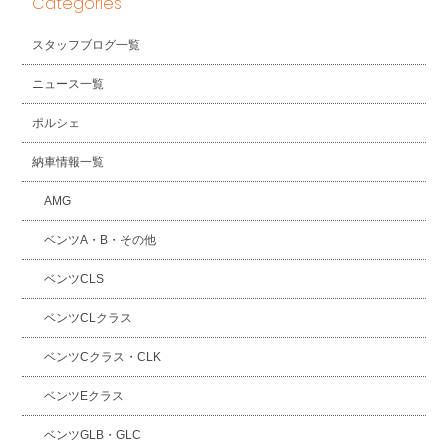
Categories
スタッフブログ一覧
ニュース一覧
ポルシェ
納車情報一覧
AMG
ベンツA・B・その他
ベンツCLS
ベンツCLクラス
ベンツCクラス・CLK
ベンツEクラス
ベンツGLB・GLC