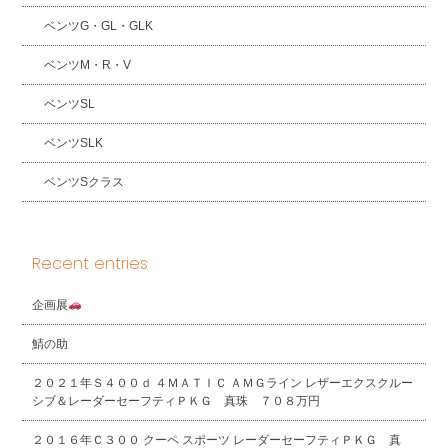
ベンツG・GL・GLK
ベンツM・R・V
ベンツSL
ベンツSLK
ベンツSクラス
Recent entries
企画展
鯖の助
２０２１年Ｓ４００ｄ ４ＭＡＴＩＣ ＡＭＧライン レザーエクスクルー
シブ＆レーダーセーフティＰＫＧ 真珠 ７０８万円
２０１６年Ｃ３００ クーペ スポーツ レーダーセーフティＰＫＧ 真