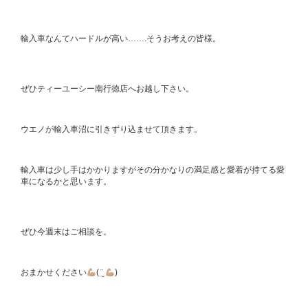
輸入車なんてハードルが高い…….そうお考えの皆様。
ぜひティーユーシー南行徳店へお越し下さい。
ウエノが輸入車沼に引きずり込ませて頂きます。
輸入車は少し手はかかりますがその分かなりの満足感と愛着が持てる愛
車になるかと思います。
ぜひ今週末はご相談を。
おまかせください
( ¨̮
)