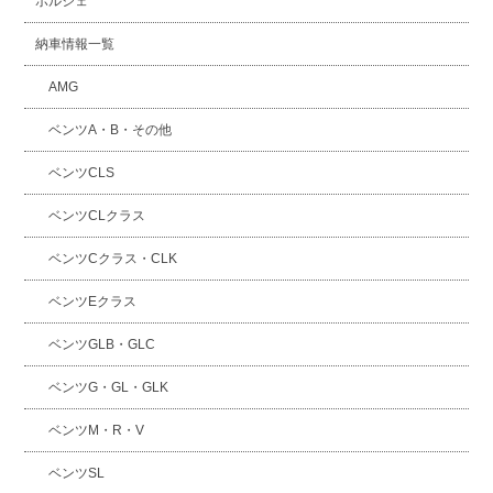
ポルシェ
納車情報一覧
AMG
ベンツA・B・その他
ベンツCLS
ベンツCLクラス
ベンツCクラス・CLK
ベンツEクラス
ベンツGLB・GLC
ベンツG・GL・GLK
ベンツM・R・V
ベンツSL