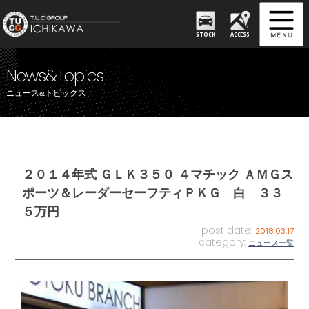
STOCK
ACCESS
News&Topics
ニュース&トピックス
２０１４年式 ＧＬＫ３５０ ４マチック ＡＭＧス
ポーツ＆レーダーセーフティＰＫＧ 白 ３３
５万円
post date:
2018.03.17
category:
ニュース一覧