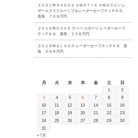
２０２１年Ｓ４００ｄ ４ＭＡＴＩＣ ＡＭＧライン レ
ザーエクスクルーシブ＆レーダーセーフティＰＫＧ
真珠 ７０８万円
２０１６年Ｃ３００ クーペ スポーツ レーダーセーフ
ティＰＫＧ 真珠 ２３８万円
２０１６年ＳＬ４００ レーダーセーフティＰＫＧ 真
珠 ５８８万円
2026年8月
月
火
水
木
金
土
日
1
2
3
4
5
6
7
8
9
10
11
12
13
14
15
16
17
18
19
20
21
22
23
24
25
26
27
28
29
30
31
« 7月