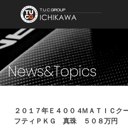
News&Topics
２０１７年Ｅ４００ 4ＭＡＴＩＣク
フティＰＫＧ 真珠 ５０８万円