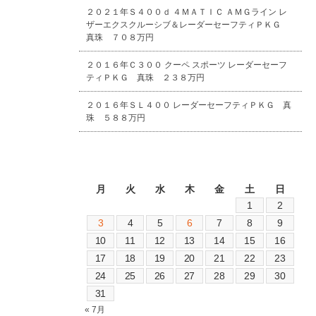
２０２１年Ｓ４００ｄ ４ＭＡＴＩＣ ＡＭＧライン レ
ザーエクスクルーシブ＆レーダーセーフティＰＫＧ
真珠 ７０８万円
２０１６年Ｃ３００ クーペ スポーツ レーダーセーフ
ティＰＫＧ 真珠 ２３８万円
２０１６年ＳＬ４００ レーダーセーフティＰＫＧ 真
珠 ５８８万円
2026年8月
月
火
水
木
金
土
日
1
2
3
4
5
6
7
8
9
10
11
12
13
14
15
16
17
18
19
20
21
22
23
24
25
26
27
28
29
30
31
« 7月