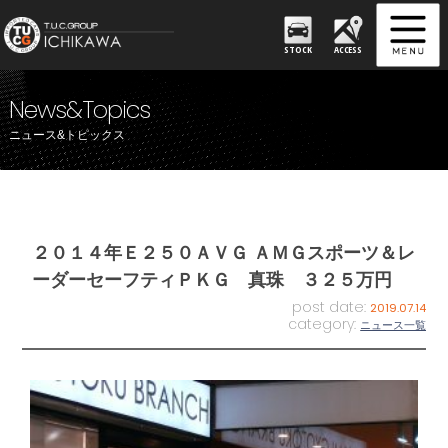
STOCK
ACCESS
News&Topics
ニュース&トピックス
２０１４年Ｅ２５０ＡＶＧ ＡＭＧスポーツ＆レ
ーダーセーフティＰＫＧ 真珠 ３２５万円
post date:
2019.07.14
category:
ニュース一覧