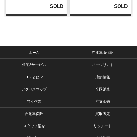
SOLD
SOLD
ホーム
在庫車両情報
保証&サービス
パーツリスト
TUCとは？
店舗情報
アクセスマップ
全国納車
特別作業
注文販売
自動車保険
買取査定
スタッフ紹介
リクルート